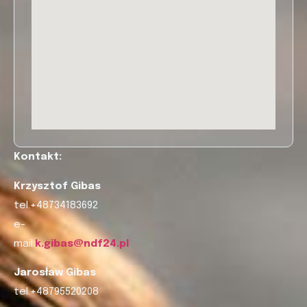
Kontakt:
Krzysztof Gibas
tel.+48734183692
e-
mail:
k.gibas@ndf24.pl
Jarosław Gibas
tel.+48795520208