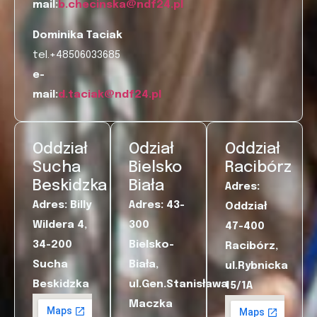
mail:
b.checinska@ndf24.pl
Dominika Taciak
tel.+48506033685
e-
mail:
d.taciak@ndf24.pl
Oddział
Odział
Oddział
Sucha
Bielsko
Racibórz
Beskidzka
Biała
Adres:
Adres: Billy
Adres: 43-
Oddział
Wildera 4,
300
47-400
34-200
Bielsko-
Racibórz,
Sucha
Biała,
ul.Rybnicka
Beskidzka
ul.Gen.Stanisława
15/
1A
Maczka