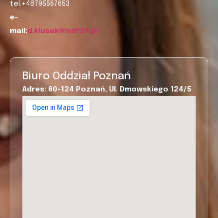
tel.+48795567653
e-
mail:
d.klusak@ndf24.pl
Biuro Oddział Poznań
Adres: 60-124 Poznań, Ul. Dmowskiego 124/5