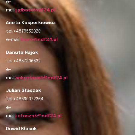
e-
mail:
j.gibas@ndf24.pl
Aneta Kasperkiewicz
tel.+4879552020
e-mail:
biuro@ndf24.pl
Danuta Hajok
tel.+4857336632
e-
mail:
sekretariat@ndf24.pl
Julian Staszak
tel.+48690372364
e-
mail:
j.staszak@ndf24.pl
Dawid Kłusak