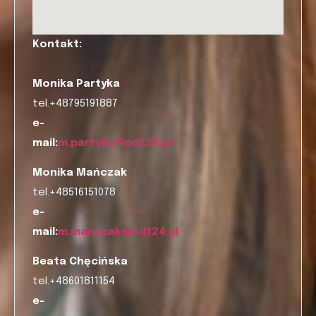
Kontakt:
Monika Partyka
tel.+48795191887
e-
mail:
m.partyka@ndf24.pl
Monika Mańczak
tel.+48516151078
e-
mail:
m.manczak@ndf24.pl
Beata Chęcińska
tel.+48601811154
e-