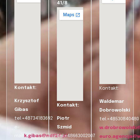
41/8
Kontakt:
Kontakt:
Krzysztof
Waldemar
Kontakt:
Gibas
Dobrowolski
tel.+48734183692
Piotr
tel.+48530840480
e-
Szmid
w.drobrowolski
mail:
k.gibas@ndf24.pl
tel.+48663002007
euro.agencja@w