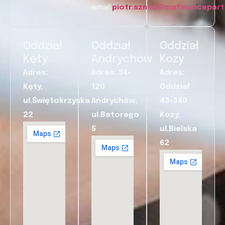
email:
piotr.szmid@mafinancepart
Oddział
Oddział
Oddział
Kęty
Andrychów
Kozy
Adres:
Adres: 34-
Adres:
Kęty,
120
Oddział
ul.Świętokrzyska
Andrychów,
43-340
22
ul.Batorego
Kozy,
5
ul.Bielska
62