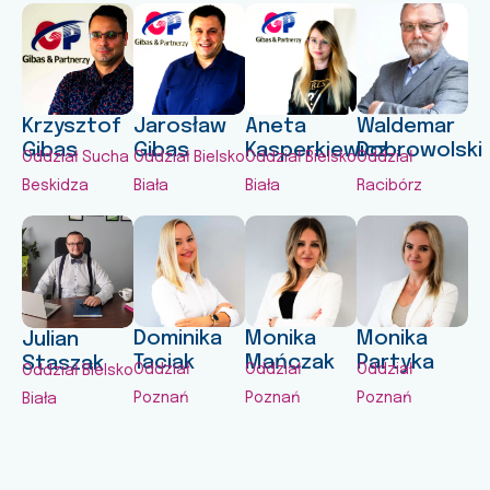
Krzysztof
Jarosław
Aneta
Waldemar
Gibas
Gibas
Kasperkiewicz
Dobrowolski
Oddział Sucha
Oddział Bielsko
Oddział Bielsko
Oddział
Beskidza
Biała
Biała
Racibórz
Dominika
Monika
Monika
Julian
Taciak
Mańczak
Partyka
Staszak
Oddział
Oddział
Oddział
Oddział Bielsko
Poznań
Poznań
Poznań
Biała