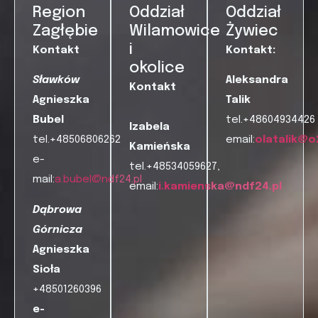
Region
Oddział
Oddział
Zagłębie
Wilamowice
Żywiec
i
Kontakt
Kontakt:
okolice
Sławków
Aleksandra
Kontakt
Agnieszka
Talik
Bubel
tel.+48604934426
Izabela
tel.+48506806262
email:
olatalik@o
Kamieńska
e-
tel.+48534059627,
mail:
a.bubel@ndf24.pl
email:
i.kamienska@ndf24.pl
Dąbrowa
Górnicza
Agnieszka
Sioła
+48501260396
e-