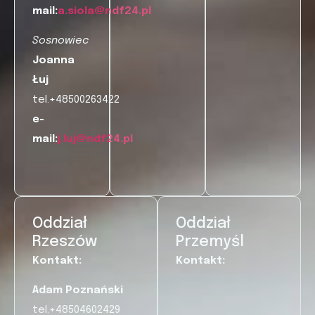
mail:
a.siola@ndf24.pl
Sosnowiec
Joanna
Łuj
tel.+48500263422
e-
mail:
j.luj@ndf24.pl
Oddział
Oddział
Rzeszów
Przemyśl
Kontakt:
Kontakt:
Adam Poznański
tel.+48504602429